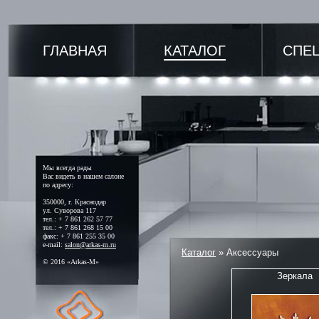
ГЛАВНАЯ
КАТАЛОГ
СПЕ
Мы всегда рады
Вас видеть в нашем салоне
по адресу:
350000, г. Краснодар
ул. Суворова 117
тел.: + 7 861 262 57 77
тел.: + 7 861 268 15 00
факс: + 7 861 255 35 00
e-mail:
salon@arkas-m.ru
Каталог
»
Аксессуары
© 2016 «Arkas-M»
Зеркала