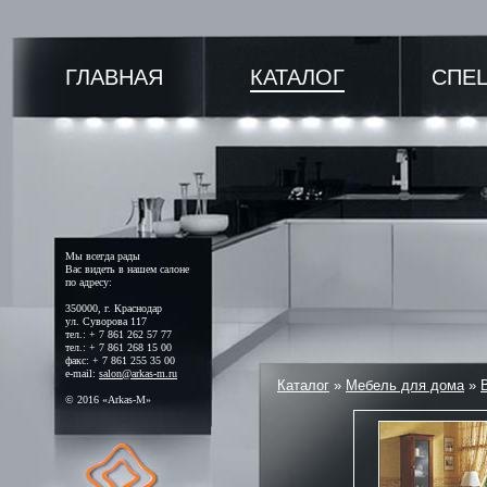
ГЛАВНАЯ
КАТАЛОГ
СПЕ
Мы всегда рады
Вас видеть в нашем салоне
по адресу:
350000, г. Краснодар
ул. Суворова 117
тел.: + 7 861 262 57 77
тел.: + 7 861 268 15 00
факс: + 7 861 255 35 00
e-mail:
salon@arkas-m.ru
Каталог
»
Мебель для дома
»
© 2016 «Arkas-M»