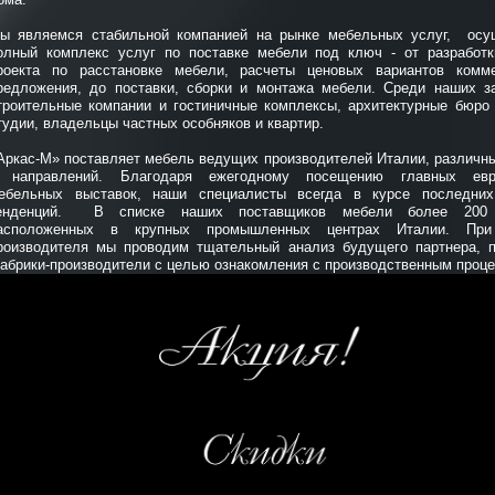
ы являемся стабильной компанией на рынке мебельных услуг, осу
олный комплекс услуг по поставке мебели под ключ - от разработк
роекта по расстановке мебели, расчеты ценовых вариантов комме
редложения, до поставки, сборки и монтажа мебели. Среди наших за
троительные компании и гостиничные комплексы, архитектурные бюро
тудии, владельцы частных особняков и квартир.
Аркас-М» поставляет мебель ведущих производителей Италии, различн
 направлений. Благодаря ежегодному посещению главных евр
ебельных выставок, наши специалисты всегда в курсе последни
енденций. В списке наших поставщиков мебели более 200 
асположенных в крупных промышленных центрах Италии. При
роизводителя мы проводим тщательный анализ будущего партнера, 
абрики-производители с целью ознакомления с производственным проце