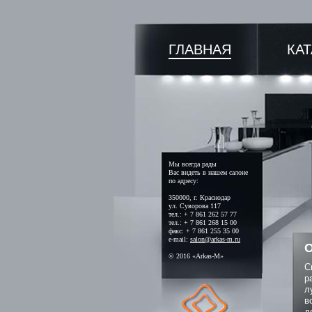
ГЛАВНАЯ
КА
Мы всегда рады
Вас видеть в нашем салоне
по адресу:
350000, г. Краснодар
ул. Суворова 117
тел.: + 7 861 262 57 77
тел.: + 7 861 268 15 00
факс: + 7 861 255 35 00
e-mail:
salon@arkas-m.ru
О
© 2016 «Arkas-M»
С
р
л
в
д