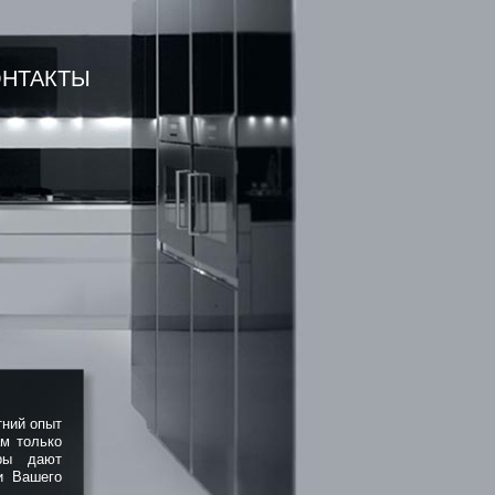
ОНТАКТЫ
тний опыт
ам только
ары дают
и Вашего