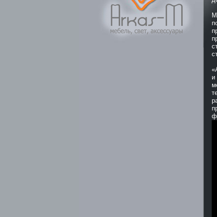
М
п
п
п
с
с
«
и
м
т
р
п
ф