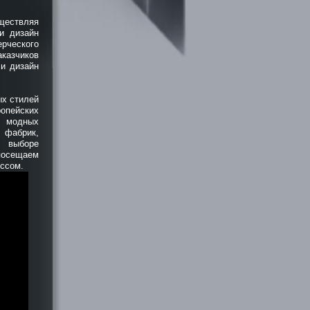
ществляя
и дизайн
рческого
казчиков
 и дизайн
ых стилей
опейских
х модных
фабрик,
 выборе
посещаем
ссом.