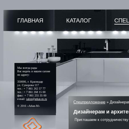
ГЛАВНАЯ
КАТАЛОГ
СПЕ
Мы всегда рады
Вас видеть в нашем салоне
по адресу:
350000, г. Краснодар
ул. Суворова 117
тел.: + 7 861 262 57 77
тел.: + 7 861 268 15 00
факс: + 7 861 255 35 00
e-mail:
salon@arkas-m.ru
Спецпредложение
»
Дизайнера
© 2016 «Arkas-M»
Дизайнерам и архит
Приглашаем к сотрудничеству 