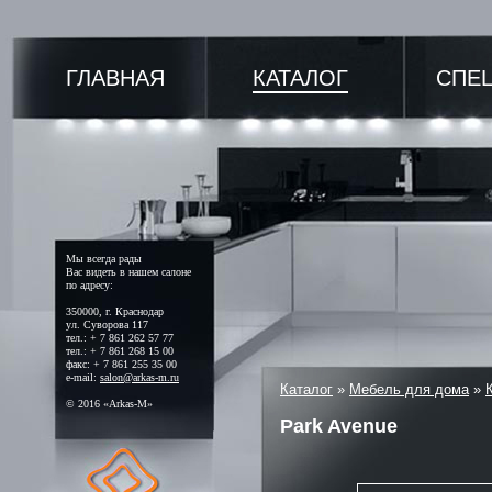
ГЛАВНАЯ
КАТАЛОГ
СПЕ
Мы всегда рады
Вас видеть в нашем салоне
по адресу:
350000, г. Краснодар
ул. Суворова 117
тел.: + 7 861 262 57 77
тел.: + 7 861 268 15 00
факс: + 7 861 255 35 00
e-mail:
salon@arkas-m.ru
Каталог
»
Мебель для дома
»
© 2016 «Arkas-M»
Park Avenue