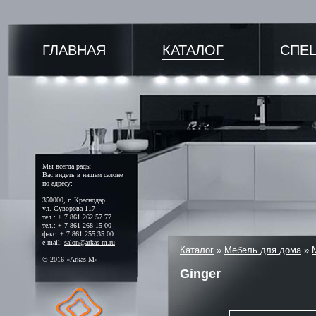
ГЛАВНАЯ
КАТАЛОГ
СПЕ
Мы всегда рады
Вас видеть в нашем салоне
по адресу:
350000, г. Краснодар
ул. Суворова 117
тел.: + 7 861 262 57 77
тел.: + 7 861 268 15 00
факс: + 7 861 255 35 00
e-mail:
salon@arkas-m.ru
Каталог
»
Мебель для дома
»
© 2016 «Arkas-M»
Ginger