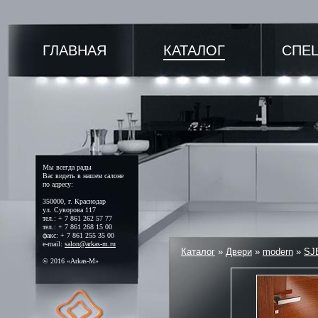
ГЛАВНАЯ
КАТАЛОГ
СПЕ
Мы всегда рады
Вас видеть в нашем салоне
по адресу:
350000, г. Краснодар
ул. Суворова 117
тел.: + 7 861 262 57 77
тел.: + 7 861 268 15 00
факс: + 7 861 255 35 00
e-mail:
salon@arkas-m.ru
Каталог
»
Двери
»
modern
»
SJ
© 2016 «Arkas-M»