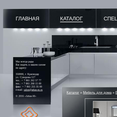
ГЛАВНАЯ
КАТАЛОГ
СПЕ
Мы всегда рады
Вас видеть в нашем салоне
по адресу:
350000, г. Краснодар
ул. Суворова 117
тел.: + 7 861 262 57 77
тел.: + 7 861 268 15 00
факс: + 7 861 255 35 00
e-mail:
salon@arkas-m.ru
Каталог
»
Мебель для дома
»
© 2016 «Arkas-M»