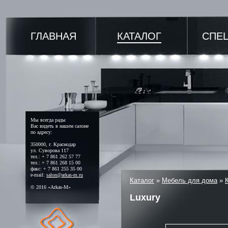
ГЛАВНАЯ
КАТАЛОГ
СПЕ
Мы всегда рады
Вас видеть в нашем салоне
по адресу:
350000, г. Краснодар
ул. Суворова 117
тел.: + 7 861 262 57 77
тел.: + 7 861 268 15 00
факс: + 7 861 255 35 00
e-mail:
salon@arkas-m.ru
Каталог
»
Мебель для дома
»
© 2016 «Arkas-M»
Luxury