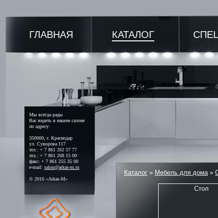
ГЛАВНАЯ
КАТАЛОГ
СПЕ
Мы всегда рады
Вас видеть в нашем салоне
по адресу:
350000, г. Краснодар
ул. Суворова 117
тел.: + 7 861 262 57 77
тел.: + 7 861 268 15 00
факс: + 7 861 255 35 00
e-mail:
salon@arkas-m.ru
Каталог
»
Мебель для дома
»
© 2016 «Arkas-M»
Стол