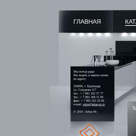
ГЛАВНАЯ
КА
Мы всегда рады
Вас видеть в нашем салоне
по адресу:
350000, г. Краснодар
ул. Суворова 117
тел.: + 7 861 262 57 77
тел.: + 7 861 268 15 00
факс: + 7 861 255 35 00
e-mail:
salon@arkas-m.ru
К
© 2016 «Arkas-M»