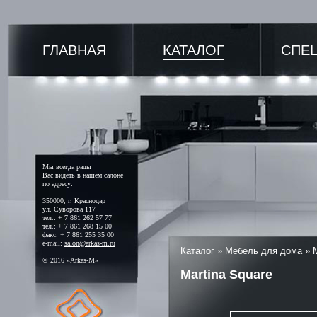
ГЛАВНАЯ
КАТАЛОГ
СПЕ
Мы всегда рады
Вас видеть в нашем салоне
по адресу:
350000, г. Краснодар
ул. Суворова 117
тел.: + 7 861 262 57 77
тел.: + 7 861 268 15 00
факс: + 7 861 255 35 00
e-mail:
salon@arkas-m.ru
Каталог
»
Мебель для дома
»
© 2016 «Arkas-M»
Martina Square