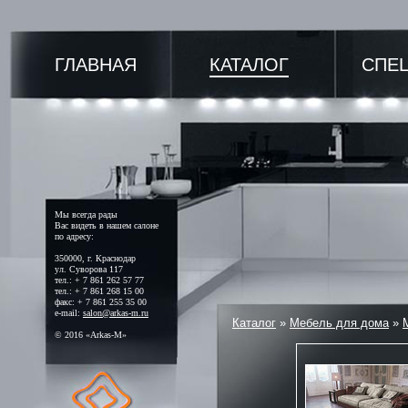
ГЛАВНАЯ
КАТАЛОГ
СПЕ
Мы всегда рады
Вас видеть в нашем салоне
по адресу:
350000, г. Краснодар
ул. Суворова 117
тел.: + 7 861 262 57 77
тел.: + 7 861 268 15 00
факс: + 7 861 255 35 00
e-mail:
salon@arkas-m.ru
Каталог
»
Мебель для дома
»
© 2016 «Arkas-M»