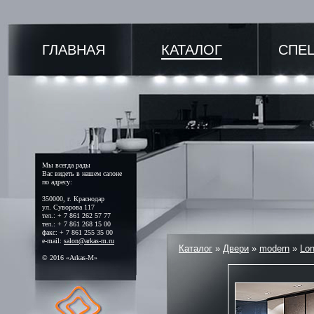
ГЛАВНАЯ
КАТАЛОГ
СПЕ
Мы всегда рады
Вас видеть в нашем салоне
по адресу:
350000, г. Краснодар
ул. Суворова 117
тел.: + 7 861 262 57 77
тел.: + 7 861 268 15 00
факс: + 7 861 255 35 00
e-mail:
salon@arkas-m.ru
Каталог
»
Двери
»
modern
»
Lon
© 2016 «Arkas-M»