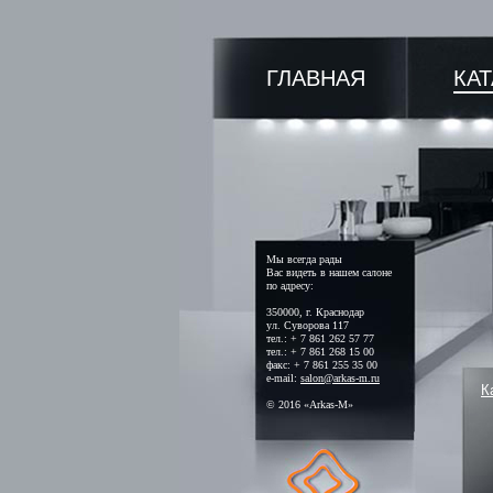
ГЛАВНАЯ
КА
Мы всегда рады
Вас видеть в нашем салоне
по адресу:
350000, г. Краснодар
ул. Суворова 117
тел.: + 7 861 262 57 77
тел.: + 7 861 268 15 00
факс: + 7 861 255 35 00
e-mail:
salon@arkas-m.ru
К
© 2016 «Arkas-M»