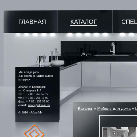
ГЛАВНАЯ
КАТАЛОГ
СПЕ
Мы всегда рады
Вас видеть в нашем салоне
по адресу:
350000, г. Краснодар
ул. Суворова 117
тел.: + 7 861 262 57 77
тел.: + 7 861 268 15 00
факс: + 7 861 255 35 00
e-mail:
salon@arkas-m.ru
Каталог
»
Мебель для дома
»
© 2016 «Arkas-M»