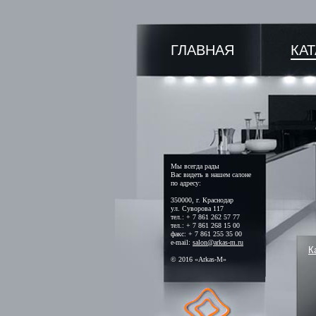
ГЛАВНАЯ
КА
Мы всегда рады
Вас видеть в нашем салоне
по адресу:
350000, г. Краснодар
ул. Суворова 117
тел.: + 7 861 262 57 77
тел.: + 7 861 268 15 00
факс: + 7 861 255 35 00
e-mail:
salon@arkas-m.ru
К
© 2016 «Arkas-M»