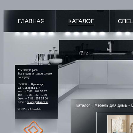
ГЛАВНАЯ
КАТАЛОГ
СПЕ
Мы всегда рады
Вас видеть в нашем салоне
по адресу:
350000, г. Краснодар
ул. Суворова 117
тел.: + 7 861 262 57 77
тел.: + 7 861 268 15 00
факс: + 7 861 255 35 00
e-mail:
salon@arkas-m.ru
Каталог
»
Мебель для дома
»
© 2016 «Arkas-M»