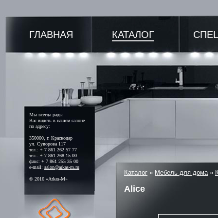
ГЛАВНАЯ
КАТАЛОГ
СПЕ
Мы всегда рады
Вас видеть в нашем салоне
по адресу:
350000, г. Краснодар
ул. Суворова 117
тел.: + 7 861 262 57 77
тел.: + 7 861 268 15 00
факс: + 7 861 255 35 00
e-mail:
salon@arkas-m.ru
Каталог
»
Мебель для дома
»
© 2016 «Arkas-M»
Alice