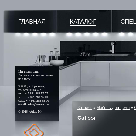
ГЛАВНАЯ
КАТАЛОГ
СПЕ
Мы всегда рады
Вас видеть в нашем салоне
по адресу:
350000, г. Краснодар
ул. Суворова 117
тел.: + 7 861 262 57 77
тел.: + 7 861 268 15 00
факс: + 7 861 255 35 00
e-mail:
salon@arkas-m.ru
Каталог
»
Мебель для дома
»
© 2016 «Arkas-M»
Cafissi