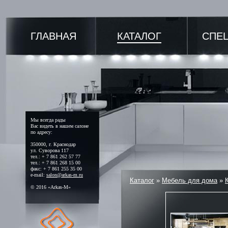
ГЛАВНАЯ
КАТАЛОГ
СПЕ
Мы всегда рады
Вас видеть в нашем салоне
по адресу:
350000, г. Краснодар
ул. Суворова 117
тел.: + 7 861 262 57 77
тел.: + 7 861 268 15 00
факс: + 7 861 255 35 00
e-mail:
salon@arkas-m.ru
Каталог
»
Мебель для дома
»
© 2016 «Arkas-M»