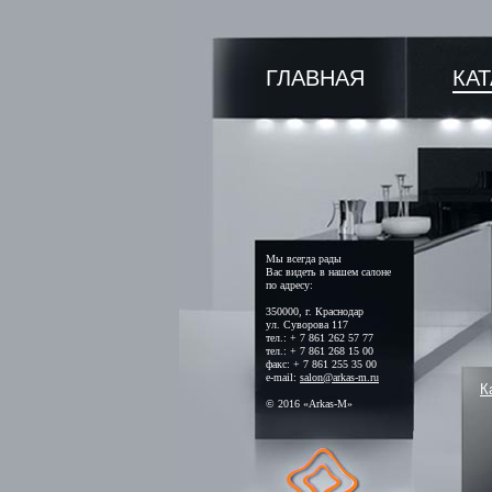
ГЛАВНАЯ
КА
Мы всегда рады
Вас видеть в нашем салоне
по адресу:
350000, г. Краснодар
ул. Суворова 117
тел.: + 7 861 262 57 77
тел.: + 7 861 268 15 00
факс: + 7 861 255 35 00
e-mail:
salon@arkas-m.ru
К
© 2016 «Arkas-M»