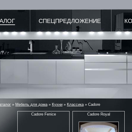
ТАЛОГ
СПЕЦПРЕДЛОЖЕНИЕ
К
аталог
»
Мебель для дома
»
Кухни
»
Классика
»
Cadore
Cadore Fenice
Cadore Royal