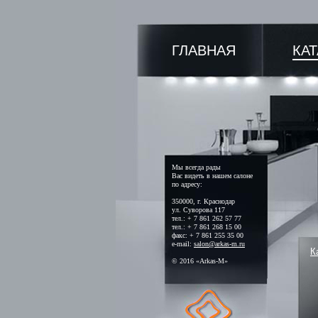
ГЛАВНАЯ
КА
Мы всегда рады
Вас видеть в нашем салоне
по адресу:
350000, г. Краснодар
ул. Суворова 117
тел.: + 7 861 262 57 77
тел.: + 7 861 268 15 00
факс: + 7 861 255 35 00
e-mail:
salon@arkas-m.ru
К
© 2016 «Arkas-M»