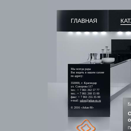
ГЛАВНАЯ
КА
Мы всегда рады
Вас видеть в нашем салоне
по адресу:
350000, г. Краснодар
ул. Суворова 117
тел.: + 7 861 262 57 77
тел.: + 7 861 268 15 00
факс: + 7 861 255 35 00
e-mail:
salon@arkas-m.ru
К
© 2016 «Arkas-M»
О
о
П