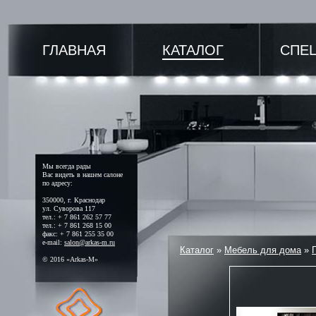
ГЛАВНАЯ
КАТАЛОГ
СПЕ
Мы всегда рады
Вас видеть в нашем салоне
по адресу:
350000, г. Краснодар
ул. Суворова 117
тел.: + 7 861 262 57 77
тел.: + 7 861 268 15 00
факс: + 7 861 255 35 00
e-mail:
salon@arkas-m.ru
Каталог
»
Мебель для дома
»
© 2016 «Arkas-M»