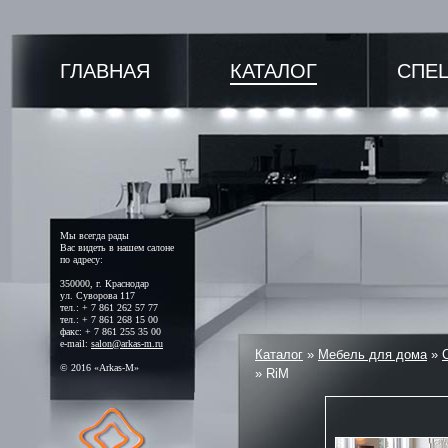
ГЛАВНАЯ
КАТАЛОГ
СПЕ
Мы всегда рады
Вас видеть в нашем салоне
по адресу:
350000, г. Краснодар
ул. Суворова 117
тел.: + 7 861 262 57 77
тел.: + 7 861 268 15 00
факс: + 7 861 255 35 00
e-mail:
salon@arkas-m.ru
Каталог
»
Мебель для дома
»
© 2016 «Arkas-M»
»
RiM