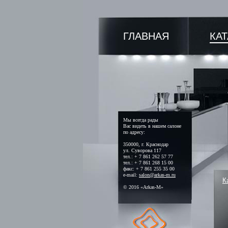
ГЛАВНАЯ
КА
Мы всегда рады
Вас видеть в нашем салоне
по адресу:
350000, г. Краснодар
ул. Суворова 117
тел.: + 7 861 262 57 77
тел.: + 7 861 268 15 00
факс: + 7 861 255 35 00
e-mail:
salon@arkas-m.ru
К
© 2016 «Arkas-M»