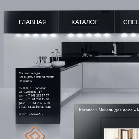
ГЛАВНАЯ
КАТАЛОГ
СПЕ
Мы всегда рады
Вас видеть в нашем салоне
по адресу:
350000, г. Краснодар
ул. Суворова 117
тел.: + 7 861 262 57 77
тел.: + 7 861 268 15 00
факс: + 7 861 255 35 00
e-mail:
salon@arkas-m.ru
Каталог
»
Мебель для дома
»
© 2016 «Arkas-M»