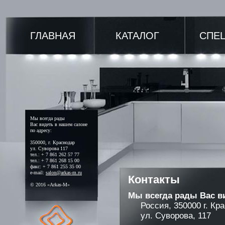
ГЛАВНАЯ
КАТАЛОГ
СПЕ
Мы всегда рады
Вас видеть в нашем салоне
по адресу:
350000, г. Краснодар
ул. Суворова 117
тел.: + 7 861 262 57 77
тел.: + 7 861 268 15 00
факс: + 7 861 255 35 00
e-mail:
salon@arkas-m.ru
Контакты
© 2016 «Arkas-M»
Мы всегда рады Вас ви
Россия, 350000 г. Кра
ул. Суворова, 117